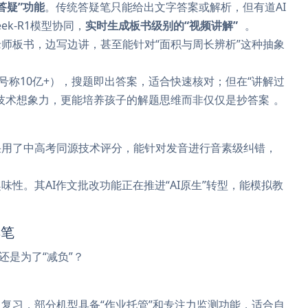
答疑”功能
。传统答疑笔只能给出文字答案或解析，但有道AI
eek-R1模型协同，
实时生成板书级别的“视频讲解”
。
师板书，边写边讲，甚至能针对“面积与周长辨析”这种抽象
号称10亿+），搜题即出答案，适合快速核对；但在“讲解过
更具技术想象力，更能培养孩子的解题思维而非仅仅是抄答案
。
采用了中高考同源技术评分，能针对发音进行音素级纠错，
。
性。其AI作文批改功能正在推进“AI原生”转型，能模拟教
典笔
还是为了“减负”？
复习，部分机型具备“作业托管”和专注力监测功能，适合自