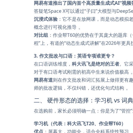
网易有道推出了国内首个高质量生成式AI“视频
答疑笔Space X可以通过“子曰”大模型与DeepS
沉浸式体验
：它不是在放网课，而是动态模拟老
概念进行可视化推导
。
对比组
：作业帮T60的优势在于其庞大的题库（
程”上，有道的“动态生成式讲解”在2026年
3. 作文批改与口语：英语专项谁更专？
在口语训练维度，
科大讯飞是绝对的王者
。它
对于有口语考试刚需的初高中生来说价值极高
网易有道
则在作文批改和词汇拓展上做得更有趣味
师的批改逻辑，不仅纠错，还优化句式结构
。
二、 硬件形态的选择：学习机 vs 词
在选购前，家长必须明确一点：你是为了“管控”
学习机（代表：科大讯飞T20、作业帮T60）
优点
：屏幕大，功能全，适合全科系统性预习、