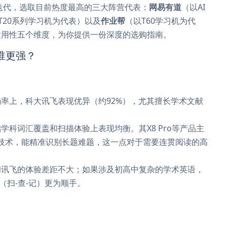
品迭代，选取目前热度最高的三大阵营代表：
网易有道
（以AI
T20系列学习机为代表）以及
作业帮
（以T60学习机为代
适用性五个维度，为你提供一份深度的选购指南。
谁更强？
率上，科大讯飞表现优异（约92%），尤其擅长学术文献
科词汇覆盖和扫描体验上表现均衡。其X8 Pro等产品主
题”技术，能精准识别长题难题，这一点对于需要连贯阅读的高
和讯飞的体验差距不大；如果涉及初高中复杂的学术英语，
（扫-查-记）更为顺手。