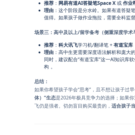
推荐
：
网易有道AI答疑笔Space X
或
作业帮
理由
：这个阶段是分水岭。如果有道答疑笔
值得。如果孩子做作业拖拉，需要全科监
场景三：高中及以上/留学备考（侧重深度学术
推荐
：
科大讯飞
学习机/翻译笔 +
有道宝库
理由
：高中生更需要深度语法解析和庞大的
同时，建议配合“有道宝库”这一AI知识库
构
。
总结：
如果你希望孩子学会“思考”，且不想让孩子过
体）”生态
是2026年极具竞争力的选择；如果
飞仍是强者。切勿盲目购买最贵的，
适合孩子当