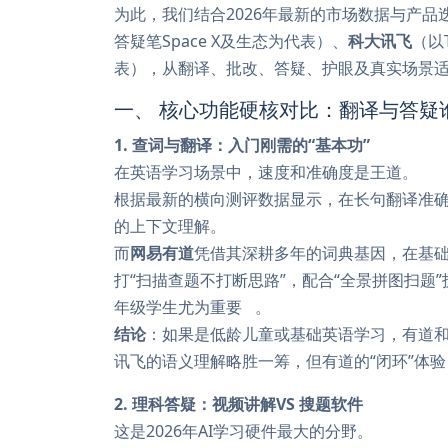
为此，我们结合2026年最新的市场数据与产
答疑笔Space X及生态为代表）、
科大讯飞
（以
表），从翻译、批改、答疑、护眼及真实场景
一、 核心功能硬核对比：翻译与答疑
1. 查词与翻译：入门刚需的“基本功”
在英语学习场景中，速度和准确度是王道。
根据最新的横向测评数据显示，在长句翻译准确
的上下文理解。
而
网易有道
凭借其深耕多年的词典基因，在基础学
打“扫描查题不打断思路”，配合“全景拼图扫
年级学生尤为重要
。
结论
：如果是低龄儿童或基础英语学习，有道
讯飞的语义理解略胜一筹，但有道的“闭环”体验
2. 理科答疑：视频讲解VS 搜题软件
这是2026年AI学习硬件最大的分野。