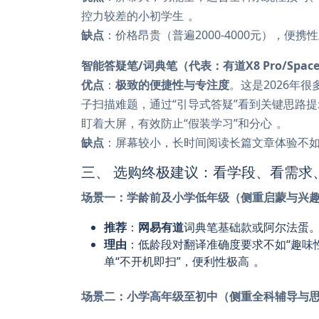
控力较差的小初学生
。
缺点
：价格昂贵（普遍2000-4000元），便
智能答疑笔/词典笔（代表：有道X8 Pro/Space
优点
：
极致的便捷性与专注度
。这是2026年
子扫描难题，通过“引导式答疑”看到关键思路
盯着大屏，有效防止“假装学习”和分心
。
缺点
：屏幕较小，长时间阅读长篇文章体验不
三、 选购终极建议：看学段、看需求
场景一：学龄前及小学低年级（侧重启蒙与兴
推荐
：
网易有道
词典笔基础款或阿尔法蛋
理由
：低龄段对翻译准确度要求不如“趣味
单“不开机即扫”，便利性极高
。
场景二：小学高年级至初中（侧重全科辅导与