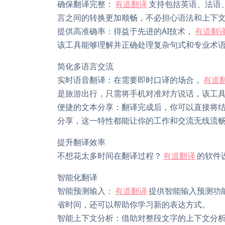
确保翻译完整：
有道翻译
支持包括英语、法语
言之间的转换更加顺畅，不必担心语法和上下
提供高准确率：得益于先进的AI技术，
有道翻
该工具能够理解并正确处理复杂句式和专业术
简化多语言交流
实时语音翻译：在需要即时口译的场合，
有道
是旅游出行，只需将手机对准对方说话，该工
便捷的文本分享：翻译完成后，你可以直接将
分享，这一特性都能让你的工作和交流无线流
提升翻译效率
不想花太多时间在翻译过程？
有道翻译
的软件
智能化翻译
智能预测输入：
有道翻译
提供智能输入预测功
省时间，还可以帮助你学习新的表达方式。
智能上下文分析：借助对整段文字的上下文分