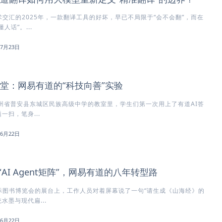
术交汇的2025年，一款翻译工具的好坏，早已不局限于“会不会翻”，而在
人话”。...
年7月23日
课堂：网易有道的“科技向善”实验
，贵州省普安县东城区民族高级中学的教室里，学生们第一次用上了有道AI答
扫，笔身...
年6月22日
“AI Agent矩阵”，网易有道的八年转型路
国际图书博览会的展台上，工作人员对着屏幕说了一句“请生成《山海经》的
水墨与现代扁...
年6月22日