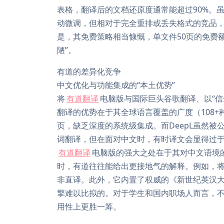
表格，翻译后的文档还原度通常能超过90%。
动微调，但相对于完全重排或丢失格式的竞品
是，其免费策略相当慷慨，单文件50页的免费
陋”。
有道的差异化竞争
中文优化与功能集成的“本土优势”
将
有道翻译
电脑版与国际巨头谷歌翻译、以“信
翻译的优势在于其全球语言覆盖的广度（108
页，缺乏深度的系统级集成。而DeepL虽然
词翻译，但在面对中文时，有时译文会显得过于
有道翻译
电脑版的强大之处在于其对中文语境
时，有道往往能给出更接地气的解释。例如，将“
非直译。此外，它内置了权威的《新世纪英汉
擎难以比拟的。对于学生和国内职场人而言，不
用性上更胜一筹。