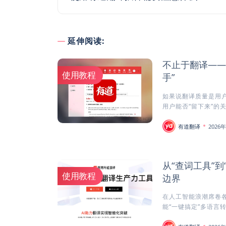
延伸阅读:
不止于翻译——
使用教程
手”
如果说翻译质量是用户
用户能否“留下来”的关
有道翻译
2026
从“查词工具”
使用教程
边界
在人工智能浪潮席卷
能“一键搞定”多语言转