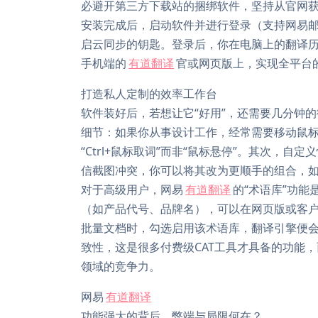
必避开第三方下载站的捆绑软件，坚持从官网
安装完成后，启动软件并进行登录（支持网易
启云同步的钥匙。登录后，你在电脑上的翻译
手机端的
有道翻译
官或网页版上，实现全平台
打造私人定制的效率工作台
软件装好后，若想让它“好用”，还需要几分钟的
细节：如果你从事设计工作，经常需要移动鼠
“Ctrl+鼠标取词”而非“鼠标悬停”。其次，
信截图冲突，你可以将其改为更顺手的组合，如Al
对于高级用户，网易
有道翻译
的“术语库”功
（如产品代号、品牌名），可以在网页版或客户
批量文档时，勾选启用该术语库，翻译引擎便
致性，这是很多付费级CAT工具才具备的功能
领域的竞争力。
网易
有道翻译
功能强大的背后，弊端与局限何在？