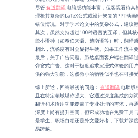
尽管
有道翻译
电脑版功能丰富，但客观看待其
理极其复杂的LaTeX公式或设计繁复的PPT
错位情况。对于学术论文中的复杂公式，建议
其次，虽然支持超过100种语言的互译，但其
些小语种（如希伯来语、越南语等）时，翻译质
相比，流畅度有时会显得生硬。如果工作流主要
最后，关于广告问题。虽然桌面客户端在翻译
弹窗式广告。这对于极度追求沉浸式体验的用
供的强大功能，这点微小的牺牲似乎也在可接
综上所述，回答最初的问题：
有道翻译
电脑版
且在特定领域堪称强大。它通过深度集成的划词
翻译和术语库功能覆盖了专业处理的需求，再
深度上尚有提升空间，但它成功地在免费工具
是学生、职场白领还是外文爱好者，下载并深
易跨越。