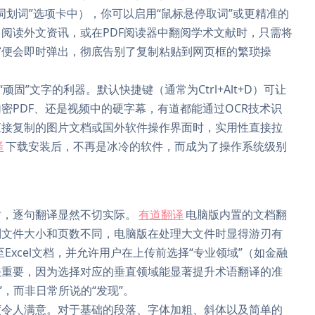
取词划词”选项卡中），你可以启用“鼠标悬停取词”或更精准的
器中阅读外文资讯，或在PDF阅读器中翻阅学术文献时，只需将
窗便会即时弹出，彻底告别了复制粘贴到网页框的繁琐操
固”文字的利器。默认快捷键（通常为Ctrl+Alt+D）可让
密PDF、还是视频中的硬字幕，有道都能通过OCR技术识
直接复制的图片文档或国外软件操作界面时，实用性直接拉
译
下载安装后，不再是冰冷的软件，而成为了操作系统级别
时，逐句翻译显然不切实际。
有道翻译
电脑版内置的文档翻
制文件大小和页数不同，电脑版在处理大文件时显得游刃有
至Excel文档，并允许用户在上传前选择“专业领域”（如金融
关重要，因为选择对应的垂直领域能显著提升术语翻译的准
露”，而非日常所说的“发现”。
度令人满意。对于基础的段落、字体加粗、斜体以及简单的