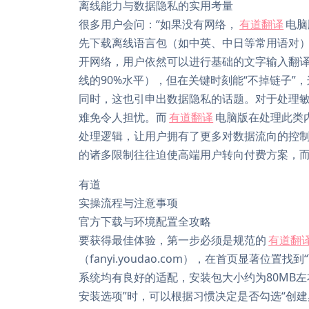
离线能力与数据隐私的实用考量
很多用户会问：“如果没有网络，
有道翻译
电脑
先下载离线语言包（如中英、中日等常用语对
开网络，用户依然可以进行基础的文字输入翻译
线的90%水平），但在关键时刻能“不掉链子”
同时，这也引申出数据隐私的话题。对于处理
难免令人担忧。而
有道翻译
电脑版在处理此类
处理逻辑，让用户拥有了更多对数据流向的控制
的诸多限制往往迫使高端用户转向付费方案，
有道
实操流程与注意事项
官方下载与环境配置全攻略
要获得最佳体验，第一步必须是规范的
有道翻
（fanyi.youdao.com），在首页显著位置找到
系统均有良好的适配，安装包大小约为80MB
安装选项”时，可以根据习惯决定是否勾选“创建