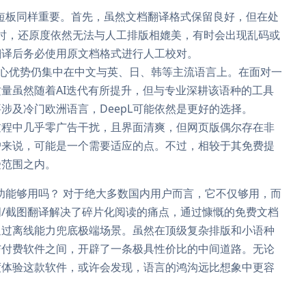
短板同样重要。首先，虽然文档翻译格式保留良好，但在处
动画时，还原度依然无法与人工排版相媲美，有时会出现乱码或
翻译后务必使用原文档格式进行人工校对。
核心优势仍集中在中文与英、日、韩等主流语言上。在面对一
量虽然随着AI迭代有所提升，但与专业深耕该语种的工具
涉及冷门欧洲语言，DeepL可能依然是更好的选择。
过程中几乎零广告干扰，且界面清爽，但网页版偶尔存在非
户来说，可能是一个需要适应的点。不过，相较于其免费提
受范围之内。
功能够用吗？ 对于绝大多数国内用户而言，它不仅够用，而
/截图翻译解决了碎片化阅读的痛点，通过慷慨的免费文档
通过离线能力兜底极端场景。虽然在顶级复杂排版和小语种
与付费软件之间，开辟了一条极具性价比的中间道路。无论
度体验这款软件，或许会发现，语言的鸿沟远比想象中更容