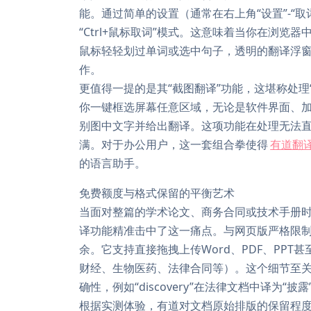
能。通过简单的设置（通常在右上角“设置”-“
“Ctrl+鼠标取词”模式。这意味着当你在浏览
鼠标轻轻划过单词或选中句子，透明的翻译浮
作。
更值得一提的是其“截图翻译”功能，这堪称处理“顽
你一键框选屏幕任意区域，无论是软件界面、加
别图中文字并给出翻译。这项功能在处理无法
满。对于办公用户，这一套组合拳使得
有道翻
的语言助手。
免费额度与格式保留的平衡艺术
当面对整篇的学术论文、商务合同或技术手册
译功能精准击中了这一痛点。与网页版严格限
余。它支持直接拖拽上传Word、PDF、PPT甚
财经、生物医药、法律合同等）。这个细节至
确性，例如“discovery”在法律文档中译为“披
根据实测体验，有道对文档原始排版的保留程