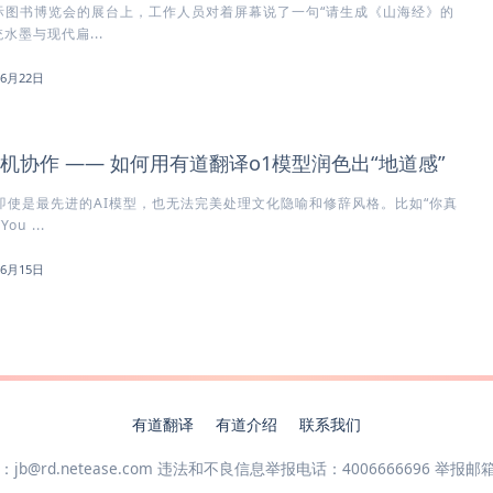
国际图书博览会的展台上，工作人员对着屏幕说了一句“请生成《山海经》的
水墨与现代扁...
年6月22日
机协作 —— 如何用有道翻译o1模型润色出“地道感”
界即使是最先进的AI模型，也无法完美处理文化隐喻和修辞风格。比如“你真
u ...
年6月15日
有道翻译
有道介绍
联系我们
.netease.com 违法和不良信息举报电话：4006666696 举报邮箱（涉未成