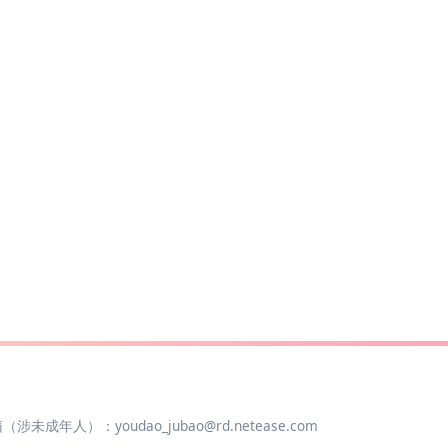
年人）：youdao_jubao@rd.netease.com