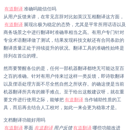
有道翻译
准确吗能信任吗
从用户反馈来讲，在常见言辞对比如英汉互相翻译这方面，
有道翻译
展现出极为稳定的态势，尤其是平常所用话语以及
商务场景之中进行翻译时准确率相当之高。有用户专门针对
专业术语翻译做了测试，结果发现科技文献还有合同条款的
翻译质量正处于持续提升的状况。翻译工具的准确性始终是
排列在首位的哩。
然而要警醒各位的是，任何一部机器翻译都绝无可能达至百
之百的准确。针对有用户传来过这样一类反馈，即诗歌翻译
以及俚语处理方面不尽全然自然之所状存。的确这便是当前
机器翻译所共有的棘手难点。至于给出这般建议呀，就在重
要文件进行使用之际，能够把
有道翻译
当作辅助性质的工
具，而后再去结合人工校对，如此一来会更为稳靠才是。
文档翻译功能好用吗
有道翻译
界面
有道翻译
用户反馈
有道翻译
哪些功能改进