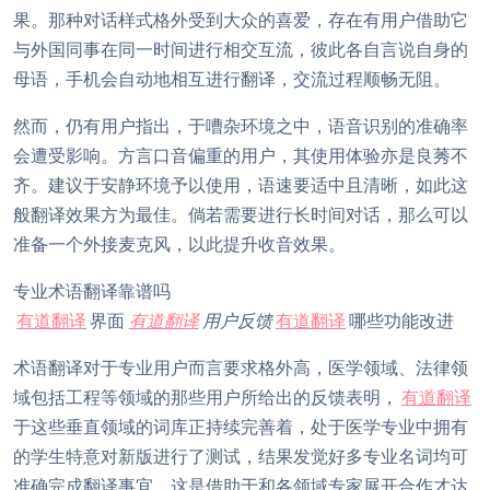
果。那种对话样式格外受到大众的喜爱，存在有用户借助它
与外国同事在同一时间进行相交互流，彼此各自言说自身的
母语，手机会自动地相互进行翻译，交流过程顺畅无阻。
然而，仍有用户指出，于嘈杂环境之中，语音识别的准确率
会遭受影响。方言口音偏重的用户，其使用体验亦是良莠不
齐。建议于安静环境予以使用，语速要适中且清晰，如此这
般翻译效果方为最佳。倘若需要进行长时间对话，那么可以
准备一个外接麦克风，以此提升收音效果。
专业术语翻译靠谱吗
有道翻译
界面
有道翻译
用户反馈
有道翻译
哪些功能改进
术语翻译对于专业用户而言要求格外高，医学领域、法律领
域包括工程等领域的那些用户所给出的反馈表明，
有道翻译
于这些垂直领域的词库正持续完善着，处于医学专业中拥有
的学生特意对新版进行了测试，结果发觉好多专业名词均可
准确完成翻译事宜，这是借助于和各领域专家展开合作才达